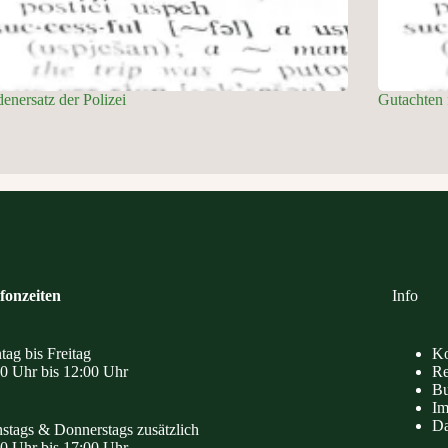
enersatz der Polizei
Gutachten 
fonzeiten
Info
ag bis Freitag
Ko
0 Uhr bis 12:00 Uhr
Re
Bu
Im
Da
stags & Donnerstags zusätzlich
0 Uhr bis 17:00 Uhr