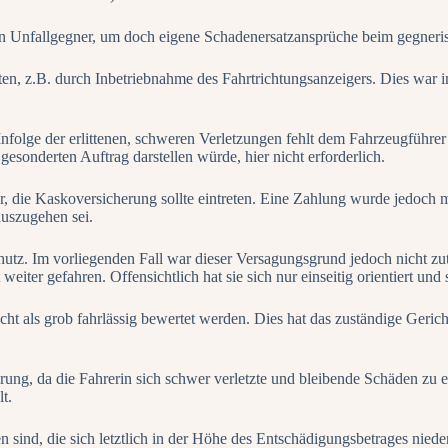
n Unfallgegner, um doch eigene Schadenersatzansprüche beim gegneri
gten, z.B. durch Inbetriebnahme des Fahrtrichtungsanzeigers. Dies war
nfolge der erlittenen, schweren Verletzungen fehlt dem Fahrzeugführer 
sonderten Auftrag darstellen würde, hier nicht erforderlich.
 die Kaskoversicherung sollte eintreten. Eine Zahlung wurde jedoch m
auszugehen sei.
chutz. Im vorliegenden Fall war dieser Versagungsgrund jedoch nicht zu
weiter gefahren. Offensichtlich hat sie sich nur einseitig orientiert 
cht als grob fahrlässig bewertet werden. Dies hat das zuständige Geric
rung, da die Fahrerin sich schwer verletzte und bleibende Schäden zu 
t.
en sind, die sich letztlich in der Höhe des Entschädigungsbetrages ni