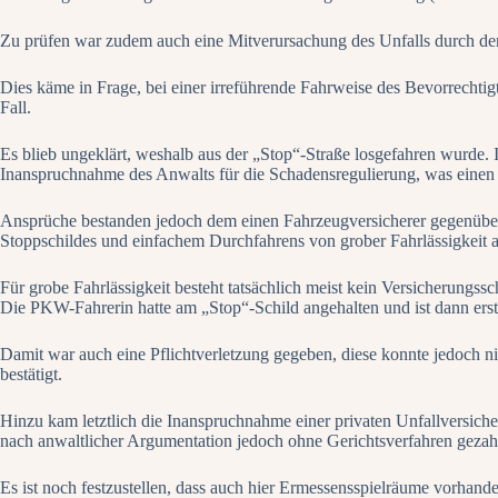
Zu prüfen war zudem auch eine Mitverursachung des Unfalls durch de
Dies käme in Frage, bei einer irreführende Fahrweise des Bevorrechti
Fall.
Es blieb ungeklärt, weshalb aus der „Stop“-Straße losgefahren wurde. I
Inanspruchnahme des Anwalts für die Schadensregulierung, was einen ge
Ansprüche bestanden jedoch dem einen Fahrzeugversicherer gegenüber,
Stoppschildes und einfachem Durchfahrens von grober Fahrlässigkeit 
Für grobe Fahrlässigkeit besteht tatsächlich meist kein Versicherungss
Die PKW-Fahrerin hatte am „Stop“-Schild angehalten und ist dann erst 
Damit war auch eine Pflichtverletzung gegeben, diese konnte jedoch ni
bestätigt.
Hinzu kam letztlich die Inanspruchnahme einer privaten Unfallversiche
nach anwaltlicher Argumentation jedoch ohne Gerichtsverfahren gezahl
Es ist noch festzustellen, dass auch hier Ermessensspielräume vorhand