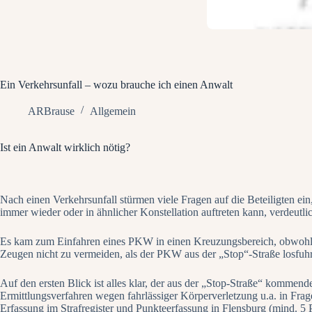
Ein Verkehrsunfall – wozu brauche ich einen Anwalt
ARBrause
Allgemein
Ist ein Anwalt wirklich nötig?
Nach einen Verkehrsunfall stürmen viele Fragen auf die Beteiligten ein
immer wieder oder in ähnlicher Konstellation auftreten kann, verdeutli
Es kam zum Einfahren eines PKW in einen Kreuzungsbereich, obwohl e
Zeugen nicht zu vermeiden, als der PKW aus der „Stop“-Straße losfuh
Auf den ersten Blick ist alles klar, der aus der „Stop-Straße“ komme
Ermittlungsverfahren wegen fahrlässiger Körperverletzung u.a. in Frage
Erfassung im Strafregister und Punkteerfassung in Flensburg (mind. 5 