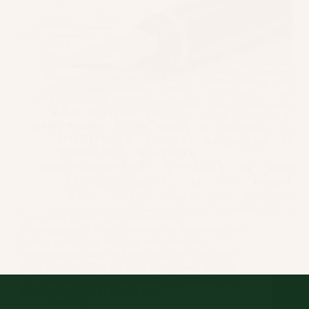
Nach dem Unfall – alles bekommen!?
Nutzungsausfall Häufig werden die Bemessung des
Nutzungsentgangs die Tage zwischen dem
Verkehrsunfall und der Erstellung des Gutachtens
nicht beachtet. Dies gilt auch für die nach Vorlage
des Gutachtens dem Geschädigten einzuräumende
Überlegungsfrist. Hillmann (zfs…
ARBrause